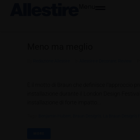
Menu
Meno ma meglio
By
Redazione Allestire
In
Allestire e Decorare
,
Review
P
È il motto di Braun che definisce l‘approccio pro
installazione durante il London Design Festival
installazione di forte impatto...
Tags:
Benjamin Hubert
,
Braun Design’s
,
La Braun Design’s F
MORE