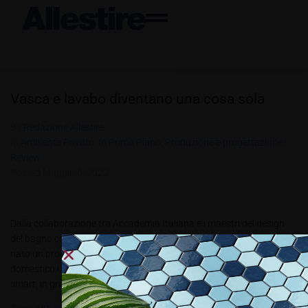
Vasca e lavabo diventano una cosa sola
By
Redazione Allestire
In
Ambiente Privato
,
In Primo Piano
,
Produzione e progettazione
,
Review
Posted
Maggio 6, 2022
Dalla collaborazione tra Accademia Italiana e i maestri del design
del bagno con il marchio di arredo bagno specializzato in vasche, è
nato un progetto smart per un nuovo concetto di SPA nell’ambiente
domestico Una vasca intelligente, integrata in una linea di arredi
smart, in grado di dare vita a...