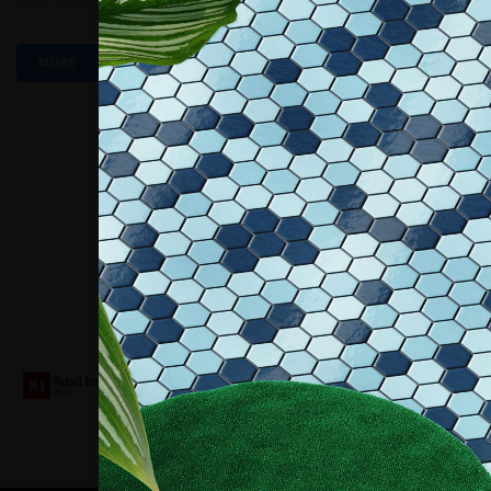
Tags:
All1.2022
,
Lavasca U
,
Ulrika Conca
MORE
Collaboriamo con