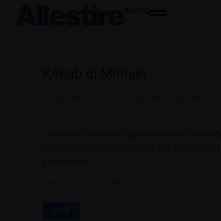
Menu
Kebab di Mimaki
By
Redazione Allestire
In
Produzione e progettazione
,
Re
I sistemi di stampa flatbed e non solo una ris
Nel contesto dell’attuale crisi globale, molti s
stampa non...
Tags:
Bompan
,
Kebab
,
Pbt2-3.2021
MORE