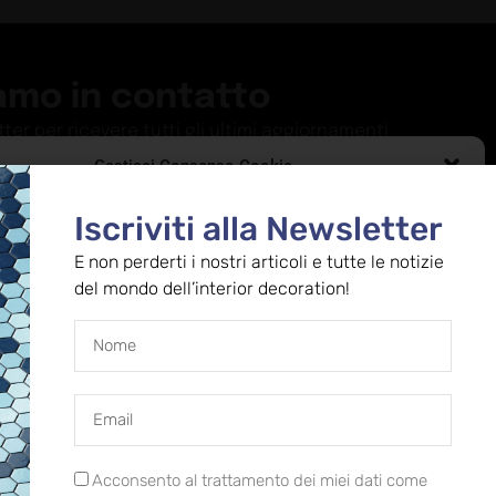
amo in contatto
etter per ricevere tutti gli ultimi aggiornamenti
Gestisci Consenso Cookie
ISCRIVITI
le migliori esperienze, utilizziamo tecnologie come i cookie per memorizzare
Iscriviti alla Newsletter
alle informazioni del dispositivo. Il consenso a queste tecnologie ci
i elaborare dati come il comportamento di navigazione o ID unici su questo
E non perderti i nostri articoli e tutte le notizie
 concessivo: decreto del 12.11.2024, n.
consentire o ritirare il consenso può influire negativamente su alcune
del mondo dell’interior decoration!
he e funzioni.
le
Sempre attivo
ze
he
Acconsento al trattamento dei miei dati come
 (conv. in L.27/02/04 n.46) – Art.1,coma 1