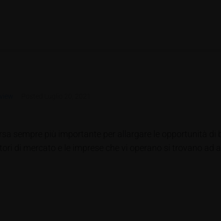
view
Posted
Luglio 20, 2021
orsa sempre più importante per allargare le opportunità di
ettori di mercato e le imprese che vi operano si trovano ad a