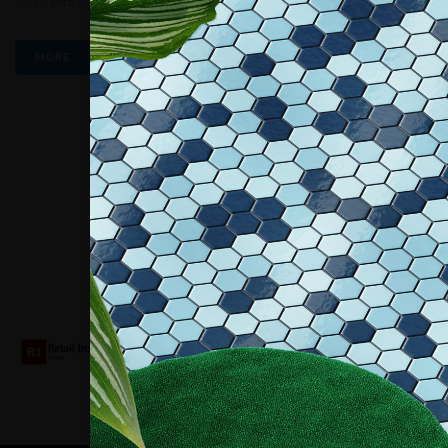
Tags:
All5.2021
,
Ikea
,
Ikea Museo
,
Jutta Viheriä
MORE
Collaboriamo con