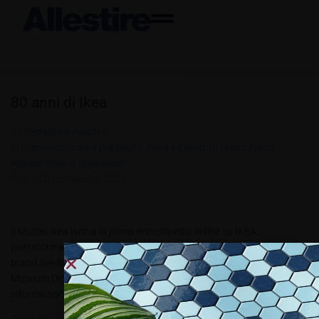
80 anni di Ikea
By
Redazione Allestire
In
Comunicazione e pubblicità
,
Fiera e Eventi
,
In Primo Piano
,
Review
,
Shop e Showroom
Posted
Dicembre 14, 2021
Il Museo Ikea lancia la prima enciclopedia online su IKEA,
piattaforma in cui vengono ripercorse le tappe fondamentali del
brand svedese Il Museo Ikea di Älmhult, in Svezia, lancia Ikea
Museum Digital, una nuova piattaforma digitale che sarà la fonte di
informazioni più ampia e aggiornata del Web sul marchio...