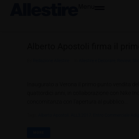
Menu
Alberto Apostoli firma il pri
By
Redazione Allestire
In
Allestire e Decorare
,
Review
,
Sh
Inaugurato a Verona il primo punto vendita del
quattordici anni, in collaborazione con Nike 
concomitanza con l‘apertura al pubblico...
Tags:
Alberto Apostoli
,
ALL3.2017
,
Entro Commerciale Adi
MORE