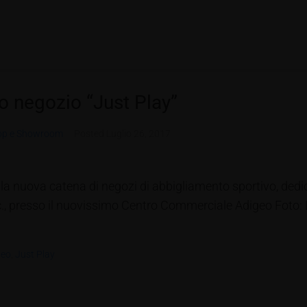
mo negozio “Just Play”
op e Showroom
Posted
Luglio 26, 2017
la nuova catena di negozi di abbigliamento sportivo, dedic
Inc., presso il nuovissimo Centro Commerciale Adigeo Foto
geo
,
Just Play