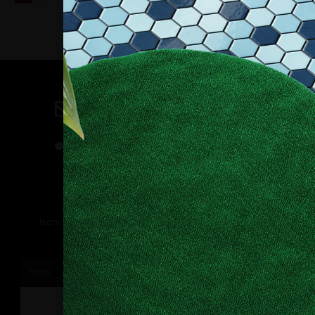
Contatti
direzione@allestire.online
0471 366087
Rimaniamo in contatto
Iscriviti alla nostra newsletter per ricevere tutti gli ultimi
aggiornamenti
ISCRIVITI