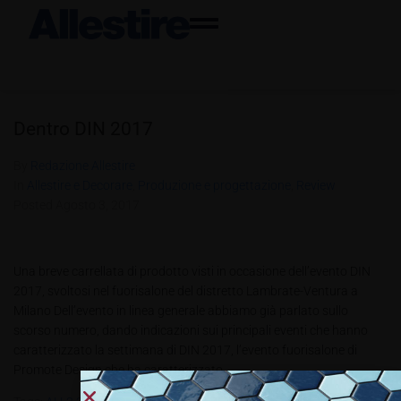
Dentro DIN 2017
By
Redazione Allestire
In
Allestire e Decorare
,
Produzione e progettazione
,
Review
Posted
Agosto 3, 2017
Una breve carrellata di prodotto visti in occasione dell’evento DIN
2017, svoltosi nel fuorisalone del distretto Lambrate-Ventura a
Milano Dell’evento in linea generale abbiamo già parlato sullo
scorso numero, dando indicazioni sui principali eventi che hanno
caratterizzato la settimana di DIN 2017, l’evento fuorisalone di
Promote Design che ha caratterizzato...