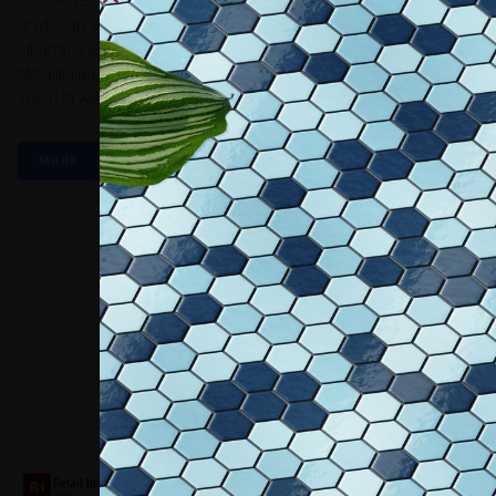
Tags:
ALL3.2017
,
Balume
,
Bloomboom
,
Carton Factory
,
DIN 2017
,
Drydesign
,
Hexagón Design
,
Inventoom
,
ION Project
,
Martín
Albarrán López & Eddie Figueroa Feliciano
,
Paolo Mezzadri –
MetalliFilati
,
Passo 32
,
PlayWood Di Space Matters Srl
,
Walli Design
,
Xpouf Di Alessandro Comerlati
MORE
Collaboriamo con