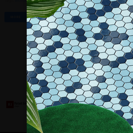
Tags:
Biofilico
,
Interior Decoration
,
Interiordesign
,
Pbt4.2019
MORE
Collaboriamo con