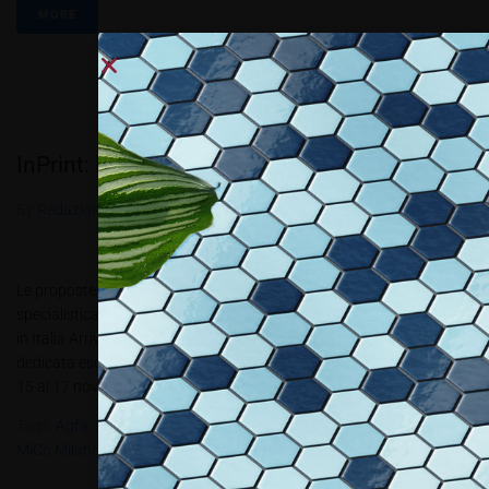
MORE
InPrint: la stampa industriale a Milano
By
Redazione Allestire
In
Review
Posted
Novembre 8, 2016
Le proposte dei big e degli specialisti nel settore della stampa
specialistica, serigrafia, stampa digitale, inkjet, 3D per la prima volta
in Italia Arriva a Milano InPrint Italy, l’unica esposizione in Italia
dedicata esclusivamente alla tecnologia di stampa industriale. Dal
15 al 17 novembre al centro espositivo MiCo Milano Congressi...
Tags:
Agfa
,
All.4.2016
,
Canon
,
Fujifilm
,
InPrint Italy
,
Konica Minolta
,
MiCo Milano Congressi
,
Tonejet
,
Xaar