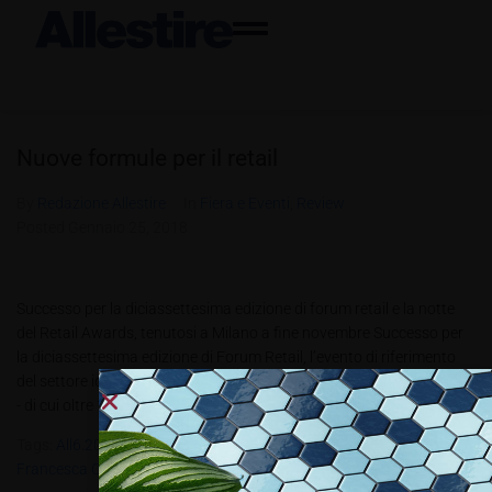
Nuove formule per il retail
By
Redazione Allestire
In
Fiera e Eventi
,
Review
Posted
Gennaio 25, 2018
Successo per la diciassettesima edizione di forum retail e la notte
del Retail Awards, tenutosi a Milano a fine novembre Successo per
la diciassettesima edizione di Forum Retail, l’evento di riferimento
del settore ideato e organizzato da IKN Italy. Più di 900 partecipanti
- di cui oltre 150 relatori e...
Tags:
All6.2017
,
Altroconsumo
,
Amministratori Delegati Retailer
,
Francesca Cattoglio
,
IKN Italy
,
Osservatorio QVC
,
Retail Awards