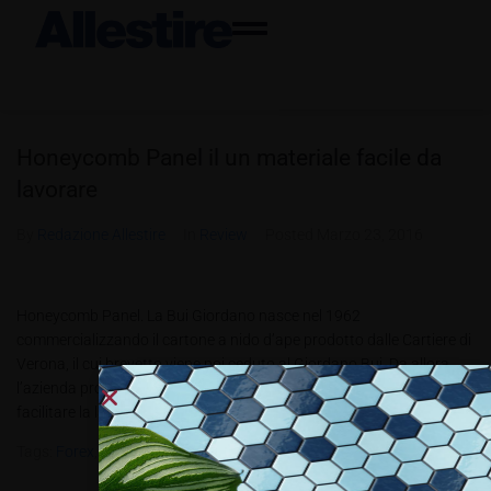
Honeycomb Panel il un materiale facile da
lavorare
By
Redazione Allestire
In
Review
Posted
Marzo 23, 2016
Honeycomb Panel. La Bui Giordano nasce nel 1962
commercializzando il cartone a nido d’ape prodotto dalle Cartiere di
Verona, il cui brevetto viene poi ceduto al Giordano Bui. Da allora
l’azienda produce il nido d’ape, prima in blocchi, poi in lastre, per
facilitare la lavorazione ai falegnami. Honeycomb Panel è...
Tags:
Forex
,
Honeycomb Panel
,
HPL
,
Plexiglass
,
Storaenso