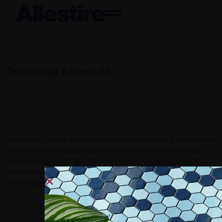
Tecnologia e creatività
By
Redazione Allestire
In
Review
,
Wrap & Style
Posted
Giugno 23, 2016
La gamma Ritrama di pellicole per interior decoration si basa su una
attenta ricerca stilistica e una continua innovazione tecnologica
Fondata in Italia nel 1962, Ritrama, multinazionale italiana, è tra i
principali produttori indipendenti di materiali autoadesivi in Europa
e uno dei protagonisti mondiali. Con oltre 850 dipendenti e 23...
Tags:
AirFlow
,
Graphics
,
Industrial E Polifibra 2011
,
Offset Sheet
,
Ri
Jet Deco Wall 100
,
Roll Label
,
Vinile Lavagna