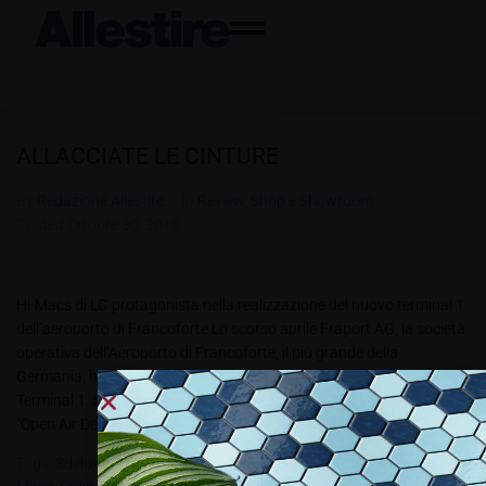
ALLACCIATE LE CINTURE
By
Redazione Allestire
In
Review
,
Shop e Showroom
Posted
Ottobre 30, 2018
Hi-Macs di LG protagonista nella realizzazione del nuovo terminal 1
dell’aeroporto di Francoforte Lo scorso aprile Fraport AG, la società
operativa dell’Aeroporto di Francoforte, il più grande della
Germania, ha inaugurato un’incredibile terrazza nell’area del
Terminal 1. Situata nella zona di transito, la terrazza, chiamata
“Open Air Deck”, accoglie i...
Tags:
3deluxe
,
ALL4.2018
,
Fraport AG
,
Georg Ackermann GmbH
,
Hi-