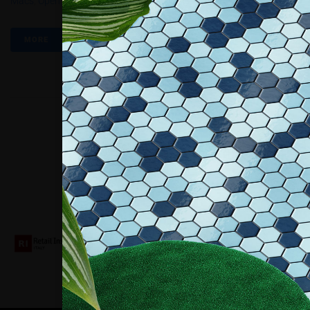
Macs
,
Open Air Deck
,
Wiesenbronn
MORE
Collaboriamo con