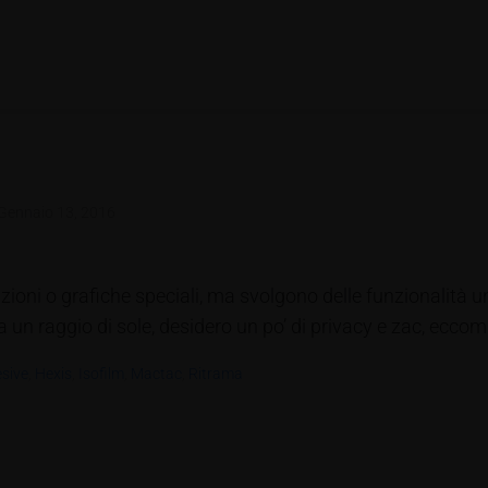
Gennaio 13, 2016
ioni o grafiche speciali, ma svolgono delle funzionalità un
a un raggio di sole, desidero un po’ di privacy e zac, eccomi 
esive
,
Hexis
,
Isofilm
,
Mactac
,
Ritrama