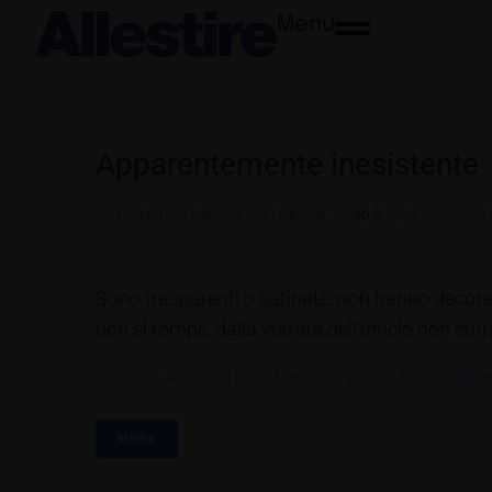
Menu
Apparentemente inesistente
By
Redazione Allestire
In
Review
,
Wrap & Style
Posted
Sono trasparenti o satinate, non hanno decoraz
non si rompe, dalla vetrata dell’ufficio non entr
Tags:
3m
,
Apa
,
Avhil Italia
,
Filmolux Italia
,
Grafityp Selfadh
MORE