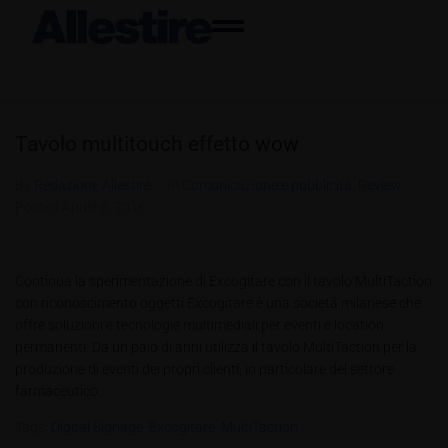
Tavolo multitouch effetto wow
By
Redazione Allestire
In
Comunicazione e pubblicità
,
Review
Posted
Aprile 8, 2016
Continua la sperimentazione di Excogitare con il tavolo MultiTaction
con riconoscimento oggetti Excogitare è una società milanese che
offre soluzioni e tecnologie multimediali per eventi e location
permanenti. Da un paio di anni utilizza il tavolo MultiTaction per la
produzione di eventi dei propri clienti, in particolare del settore
farmaceutico...
Tags:
Digital Signage
,
Excogitare
,
MultiTaction