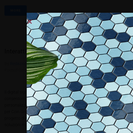
MORE
Interattiva, dinamica, personale
By
Redazione Allestire
In
Review
,
Shop e Showroom
Posted
Gennaio 25, 2016
Il digital signage e la gestione dei contenuti promozionali
consentono di creare una comunicazione efficace e
personalizzabile, come dimostra il progetto di Gruppo Masserdotti
per Coin Gruppo Masserdotti ha realizzato per Coin un articolato
progetto di digital signage che comprende circa 150 installazioni di
soluzioni multimediali presso i punti vendita...