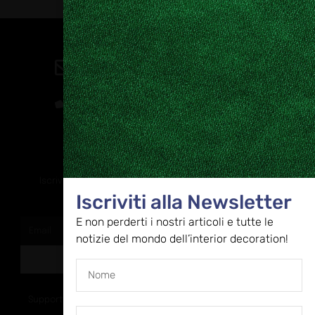
Contatti
direzione@allestire.online
0471 366087
Rimaniamo in contatto
Iscriviti alla nostra newsletter per ricevere tutti gli ultimi
Iscriviti alla Newsletter
aggiornamenti
E non perderti i nostri articoli e tutte le
notizie del mondo dell’interior decoration!
ISCRIVITI
Supportato dalla Provincia di Bolzano con ricerca