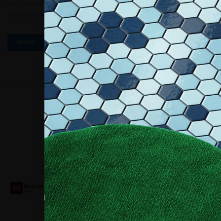
Tags:
Alberto Masserdotti
,
Coin
,
Digital Signage
,
Gruppo
Masserdotti
MORE
Collaboriamo con