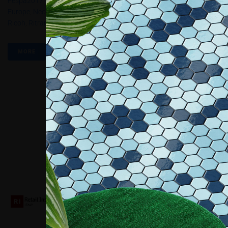
Fespa2017
,
FLEXA SRL
,
Guandong
,
Hexis
,
Matic S.A
,
Mimaki
Europe
,
Neolt Factory Srl
,
NOECHA SRL
,
NTG Digital
,
Oki
,
Pbt2.2017
,
Ricoh
,
Ritrama
,
Zünd
MORE
Collaboriamo con