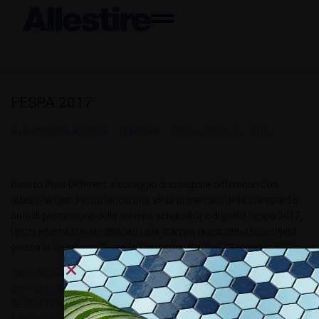
FESPA 2017
By
Redazione Allestire
In
Review
Posted
Maggio 3, 2017
Dare to Print Different: il coraggio di stampare differente! Con
questo slogan Fespa lancia una sfida al mercato della stampa! 55
anni di promozione della stampa serigrafica e digitale! Fespa 2017,
l’expo internazionale dedicato alla stampa quest’anno si svolgerà
presso la Hamburg Messe, in Germania, dall’8 al 12 maggio 2017....
Tags:
3A Composites GmbH | Polycasa
,
Aleph Srl
,
Apa
,
Aslan
,
Avery
Dennsion
,
B-Flex
,
B&B SYSTEMS
,
COLOR-DEC ITALY
,
DEPOSITPHOTOS Inc.
,
Durst Phototechnik
,
Epson
,
Esanastri
,