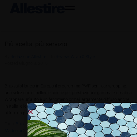
Più scelta, più servizio
By
Redazione Allestire
In
Review
,
Wrap & Style
Posted
Giugno 8, 2016
Bruxsafol lancia in Europa il programma PWF per il car wrapping,
una selezione di pellicole uniche per prestazioni e gamma cromatica
Wrappare un’auto è un fenomeno ormai largamente diffuso anche
in Italia, e le varie case produttrici hanno moltiplicato i loro sforzi per
offrire un prodotto sempre più performante e...
Tags:
Bruxsafol
,
Car Wrapping
,
Mad Color Group Di Busto Arsizio
,
MadcolorGroup
,
PWF