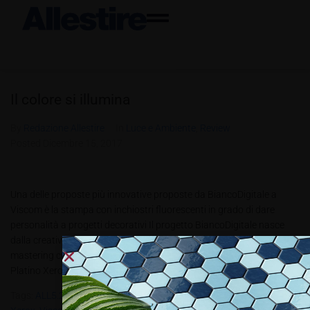
Il colore si illumina
By
Redazione Allestire
In
Luce e Ambiente
,
Review
Posted
Dicembre 15, 2017
Una delle proposte più innovative proposte da BiancoDigitale a
Viscom è la stampa con inchiostri fluorescenti in grado di dare
personalità a progetti decorativi Il progetto BiancoDigitale nasce
dalla creatività dei giovani componenti del team MC System
mastering creativity, ramo interno di M.C. System srl concessionario
Platino Xerox presente sul mercato dal 1984....
Tags:
ALL5.2017
,
BiancoDigitale
,
Enzo Lepri
,
M.C. System Srl
,
Platino