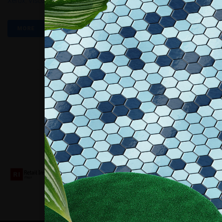
Xerox
,
Viscom
MORE
Collaboriamo con