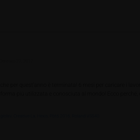
Gennaio 27, 2017
nche per quest’anno è terminata! 6 mesi per caricare i lavori
aforma più utilizzata e conosciuta al mondo! Ecco perché, 
iolini
,
Creative-La
,
Hexis
,
Pbt6.2016
,
Roland VS540.