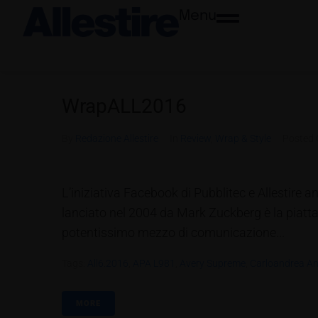
Menu
WrapALL2016
By
Redazione Allestire
In
Review
,
Wrap & Style
Posted
L’iniziativa Facebook di Pubblitec e Allestire a
lanciato nel 2004 da Mark Zuckberg è la piatt
potentissimo mezzo di comunicazione...
Tags:
All6.2016
,
APA L981
,
Avery Supreme
,
Carloandrea Ang
MORE