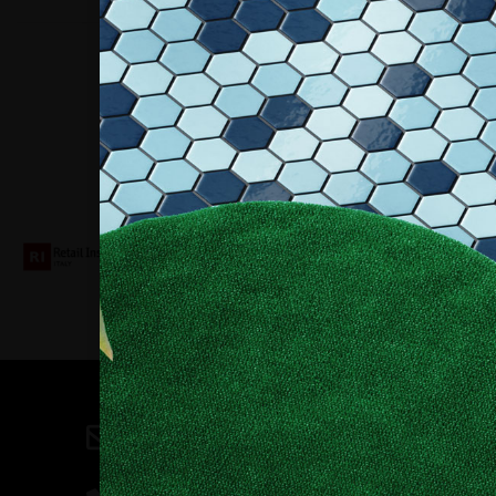
Collaboriamo con
Contatti
direzione@allestire.online
0471 366087