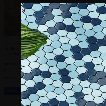
Giunti alla terza collezione Special Edition, l’artista propone il tema
della Bellezza, a lui caro, spostando l’attenzione dai non-luoghi della
precedente collezione Reminiscenze, alla bellezza di luoghi e
paesaggi concreti rappresentati come opere d’arte attraverso il suo
sguardo e le sue talentuose ed eleganti pennellate. Viaggio in Italia è
il...
Tags:
Art Collection
,
Inkiostro Bianco
,
Reminiscenze
MORE