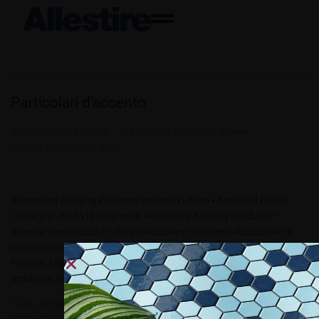
Particolari d’accento
By
Redazione Allestire
In
Allestire e Decorare
,
Review
Posted
Gennaio 10, 2019
Armstrong Building Products presenta ultima+ finesse: il nuovo
“dettaglio” che fa la differenza Armstrong Building Products –
azienda specializzata nella produzione e commercializzazione di
soluzioni complete per controsoffitti acustici – presenta Ultima+
Finesse: il nuovo dettaglio bordo con struttura a scomparsa che
arrichisce e completa l’innovativa linea di controsoffitti Ultima+....
Tags:
All6.2018
,
Armstrong Building Products
,
EN ISO 14644-1 E