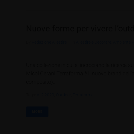
Nuove forme per vivere l’out
By
Redazione Allestire
In
Allestire e Decorare
,
Ambiente P
Una collezione in cui si incrociano la ricerca s
Micol Cerani Terraforma è il nuovo brand dell’a
composito)...
Tags:
All2.2020
,
Outdoor
,
Terraforma
MORE