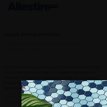
La luce diventa emozione
By
Redazione Allestire
In
Luce e Ambiente
,
Review
Posted
Agosto 31, 2016
Buzzi & Buzzi illumina con le proprie collezioni di lampade moderne
e funzionali l‘Urban Resort Vander a Ljubljana Nella suggestiva
cornice del centro storico di Ljubljana, ha preso vita un esclusivo
progetto illuminotecnico di Buzzi & Buzzi, azienda lombarda tra i
leader nel settore del lighting: l’illuminazione del prestigioso Urbani...
Tags:
AirCoral
,
Buzzi & Buzzi
,
Coral Water Out
,
Ecla
,
Pipedo Open
,
Urbani Resort Vander