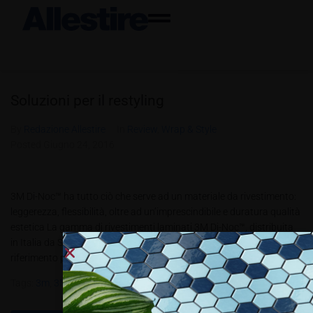
Soluzioni per il restyling
By
Redazione Allestire
In
Review
,
Wrap & Style
Posted
Giugno 24, 2016
3M Di-Noc™ ha tutto ciò che serve ad un materiale da rivestimento:
leggerezza, flessibilità, oltre ad un’imprescindibile e duratura qualità
estetica La gamma di rivestimenti laminati 3M Di-Noc™, distribuita
in Italia da Spandex, è considerata un vero e proprio punto di
riferimento per questa tipologia di prodotti. Merito della grande...
Tags:
3m
,
3M™ Di-Noc™
,
Spandex