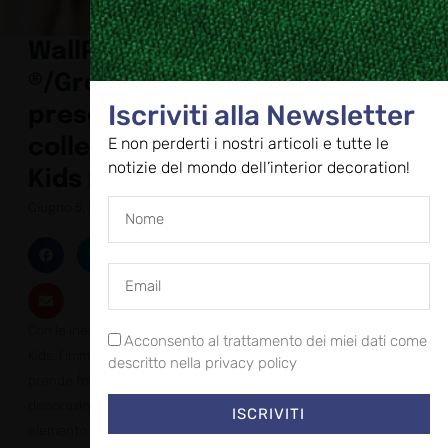
WallPepper
®/Group
Iscriviti alla Newsletter
presenta la
E non perderti i nostri articoli e tutte le
collezione
notizie del mondo dell’interior decoration!
Kids 2023
Giugno 5, 2023
Con le inedite proposte
Acconsento al trattamento dei miei dati come
Kids, l’immaginazione
descritto nella privacy policy
prende forma e la
decorazione diventa un
ISCRIVITI
elemento emozionante