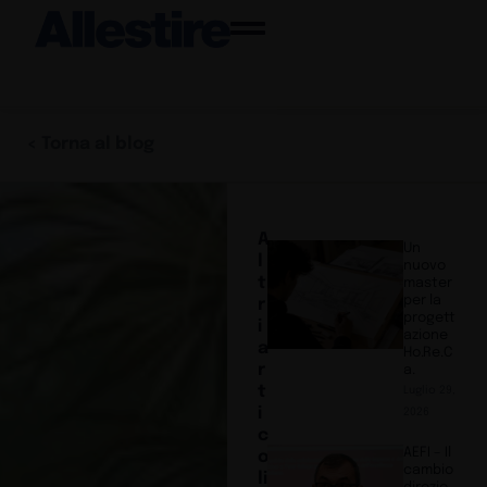
< Torna al blog
A
Un
l
nuovo
t
master
per la
r
progett
i
azione
a
Ho.Re.C
r
a.
t
Luglio 29,
i
2026
c
AEFI – Il
o
cambio
li