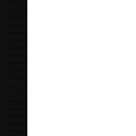
e coinvolgente per
interpretare l’interior.
Immagini gioiose, motivi
allegri, soggetti originali
e sorprendenti: le nuove
carte da parati sono
‘racconti’ di mondi
stupefacenti e scenari
suggestivi, spesso
stravaganti, di luoghi
incantati e creature
misteriose, di ambienti
fiabeschi, di
affascinanti
architetture che
prendono vita
attraverso il colore…
contesti dove tutto, ma