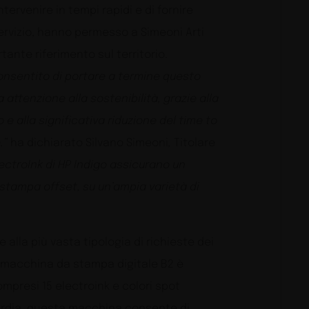
intervenire in tempi rapidi e di fornire
servizio, hanno permesso a Simeoni Arti
ante riferimento sul territorio.
 consentito di portare a termine questo
attenzione alla sostenibilità, grazie alla
e alla significativa riduzione del time to
.”
ha dichiarato Silvano Simeoni
,
Titolare
ElectroInk di HP Indigo assicurano un
 stampa offset, su un’ampia varietà di
 alla più vasta tipologia di richieste dei
a macchina da stampa digitale B2 è
mpresi 15 electroink e colori spot
guardia, questa macchina consente di