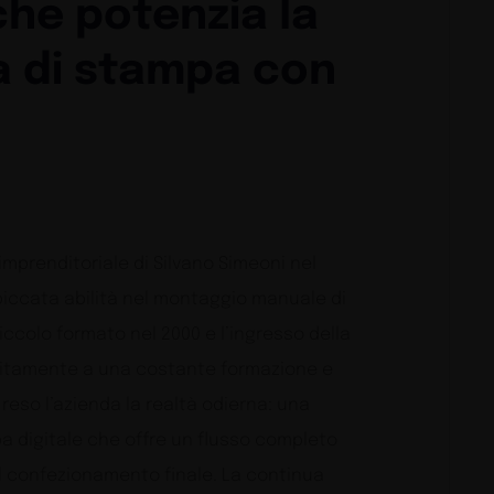
che potenzia la
a di stampa con
imprenditoriale di Silvano Simeoni nel
piccata abilità nel montaggio manuale di
piccolo formato nel 2000 e l’ingresso della
unitamente a una costante formazione e
reso l’azienda la realtà odierna: una
pa digitale che offre un flusso completo
al confezionamento finale. La continua