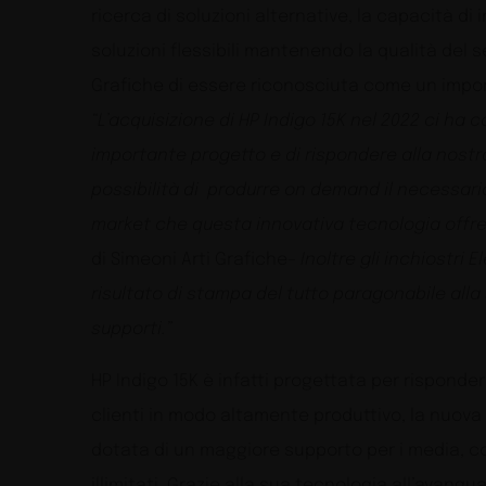
ricerca di soluzioni alternative, la capacità di 
soluzioni flessibili mantenendo la qualità del 
Grafiche di essere riconosciuta come un import
“L’acquisizione di HP Indigo 15K nel 2022 ci ha
importante progetto e di rispondere alla nostra 
possibilità di produrre on demand il necessario 
market che questa innovativa tecnologia offre
di Simeoni Arti Grafiche
– Inoltre gli inchiostri 
risultato di stampa del tutto paragonabile alla
supporti.”
HP Indigo 15K è infatti progettata per rispondere
clienti in modo altamente produttivo, la nuov
dotata di un maggiore supporto per i media, co
illimitati. Grazie alla sua tecnologia all’avan