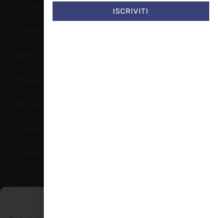
Paola Lenti,annuncia il
ISCRIVITI
trasferimento dello
showroom di San Paolo
in una nuova sede
situata nel distretto
della città dedicato al
design. Il nuovo edificio,
progettato
dall’architetto brasiliano
João Armentano, non
lontano dalla location
precedente, si sviluppa
su tre livelli e offre
un’esperienza ancora
più coinvolgente. Una
scelta che riflette la
volontà dell’azienda di
Gestisci Consenso Cookie
presentare le sue