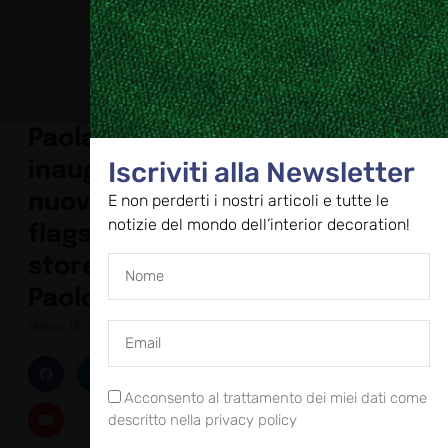
Paola Lenti
Iscriviti alla Newsletter
inaugura il
nuovo
E non perderti i nostri articoli e tutte le
notizie del mondo dell’interior decoration!
flagship
store di San
Paolo
Marzo 18, 2025
Acconsento al trattamento dei miei dati come
descritto nella privacy policy