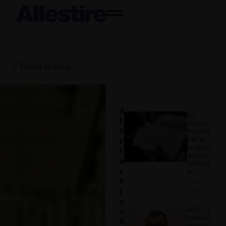
< Torna al blog
A
Un
l
nuovo
t
master
per la
r
progett
i
azione
a
Ho.Re.C
r
a.
t
Luglio 29,
i
2026
c
AEFI – Il
o
cambio
li