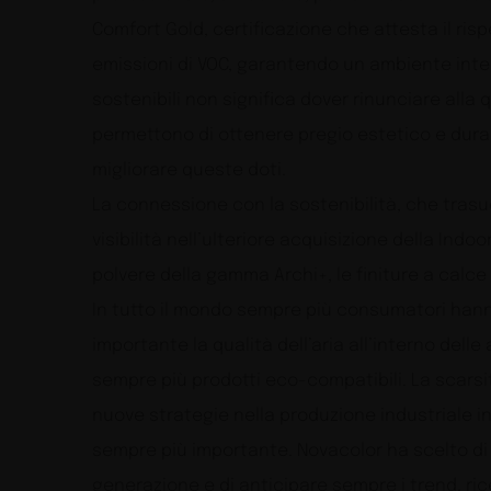
Comfort Gold, certificazione che attesta il rispe
emissioni di VOC, garantendo un ambiente inter
sostenibili non significa dover rinunciare alla 
permettono di ottenere pregio estetico e dura
migliorare queste doti.
La connessione con la sostenibilità, che trasud
visibilità nell’ulteriore acquisizione della Indoo
polvere della gamma Archi+, le finiture a calce 
In tutto il mondo sempre più consumatori han
importante la qualità dell’aria all’interno dell
sempre più prodotti eco-compatibili. La scarsi
nuove strategie nella produzione industriale in
sempre più importante. Novacolor ha scelto di 
generazione e di anticipare sempre i trend, r