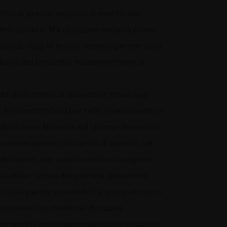
tto di precisi requisiti in merito alle
no salubre. Ma utilizzare materie prime
qualità. Oggi le nuove tecnologie non solo
bilità del prodotto, ma permettono di
a dalla storia di Novacolor, trova oggi
r Air Comfort Gold per tutti i rivestimenti in
della linea Minerals ed i primer Novacolor.
no ormai preso coscienza di quanto sia
e abitazioni, per questo motivo scelgono
tà delle risorse del pianeta determina
 cui la parola sostenibilità gioca un ruolo
lavorare con materiali di nuova
icercando continuamente nuove soluzioni