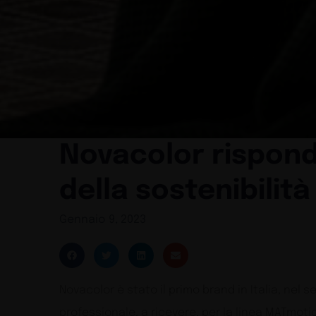
Novacolor risponde
della sostenibilità
Gennaio 9, 2023
Novacolor è stato il primo brand in Italia, nel set
professionale, a ricevere, per la linea MATmoti