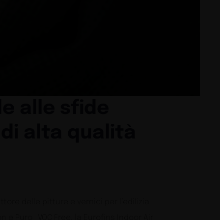
 alle sfide
 di alta qualità
tore delle pitture e vernici per l’edilizia
on e Puro_VOC Free, la Eurofins Indoor Air