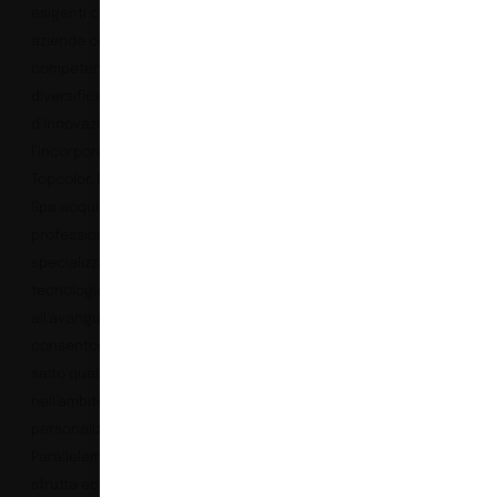
esigenti che premiano le
aziende con
competenze
diversificate e capacità
d’innovazione. Con
l’incorporazione di
Topcolor, Montecolino
Spa acquisisce
professionalità,
specializzazione e
tecnologie
all’avanguardia che
consentono un deciso
salto qualitativo
nell’ambito della
personalizzazione.
Parallelamente Topcolor,
sfrutta economie di