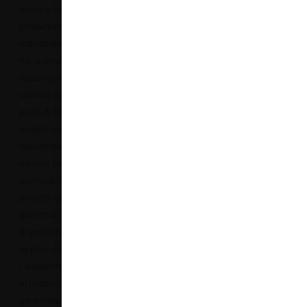
scala e capacità
produttiva tipicamente
industriale e inserisce
tra le proprie
opportunità anche la
stampa sublimatica. I
punti di forza di questo
sodalizio sono:
Versatilità nell’offerta. In
un solo fornitore, il
punto di riferimento per
prodotti differenti, a
garanzia di una facilità
di gestione degli
approvvigionamenti.
Flessibilità nella risposta
ai propri clienti,
garantita dallo stock di