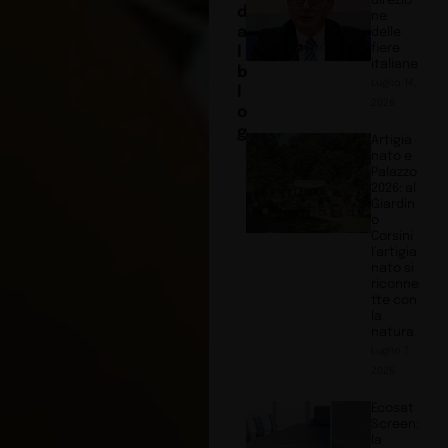
direzio
d
ne
a
delle
fiere
l
italiane
b
Luglio 14,
l
2026
o
g
Artigia
nato e
Palazzo
2026: al
Giardin
o
Corsini
l’artigia
nato si
riconne
tte con
la
natura
Luglio 7,
2026
Ecosat
Screen:
la