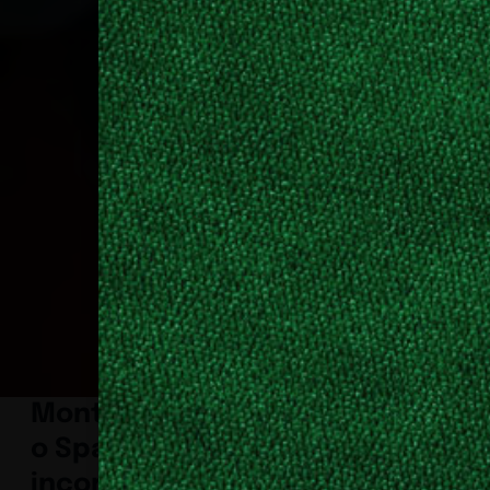
Montecolin
o Spa
incorpora