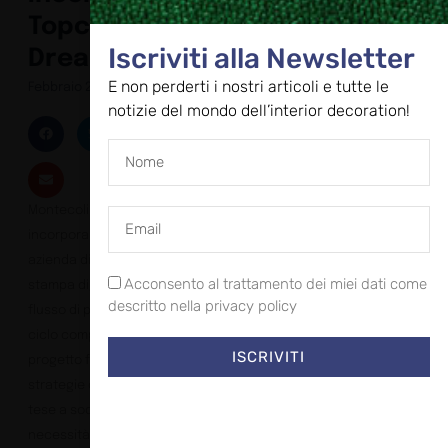
Topcolor
Iscriviti alla Newsletter
Dream Srl
E non perderti i nostri articoli e tutte le
Febbraio 27, 2023
notizie del mondo dell’interior decoration!
Montecolino Spa,
incorpora Topcolor
azienda di servizi di
Acconsento al trattamento dei miei dati come
stampa digitale con un
descritto nella privacy policy
flusso di produzione a
ciclo completo. Il
ISCRIVITI
progetto fa parte delle
strategie di crescita
tese a soddisfare le
necessità di clienti