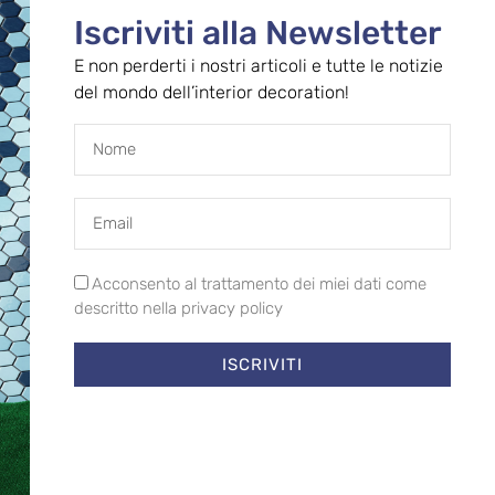
le migliori esperienze, utilizziamo tecnologie come i cookie per memorizzare
Iscriviti alla Newsletter
alle informazioni del dispositivo. Il consenso a queste tecnologie ci
i elaborare dati come il comportamento di navigazione o ID unici su questo
E non perderti i nostri articoli e tutte le notizie
consentire o ritirare il consenso può influire negativamente su alcune
del mondo dell’interior decoration!
he e funzioni.
le
Sempre attivo
ze
he
Acconsento al trattamento dei miei dati come
g
descritto nella privacy policy
izi
ISCRIVITI
CETTA
NEGA
SALVA PREFERENZE
Cookie Policy
Privacy Policy