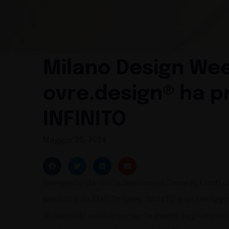
Milano Design Wee
ovre.design® ha p
INFINITO
Maggio 20, 2024
Disegnato da Giulia Delpiano e Corrado Conti de
prodotto da FMG Shapes, INFINITO è un omaggio 
utilizzando esclusivamente marmi agglomerati d