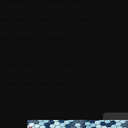
o tangibile di riuso e riduzione degli
resine sintetiche né utilizza energia
ima. INFINITO incarna il concetto stesso
ona il mondo dell’arredo bagno. Con le sue
senso di eternità e continuità e si
il segno dello scorrere di qualcosa di cui
te scomparire nel nulla, creando un
 stimola l’immaginazione. INFINITO è
atezza sono radicate nel marmo.
ità ambientale, questo lavabo non è solo
di stile e consapevolezza.