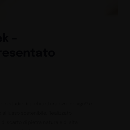
k –
resentato
llo studio di architettura ovre.design® e
al lusso sostenibile. Realizzato
i scarto di pietra naturale di alta