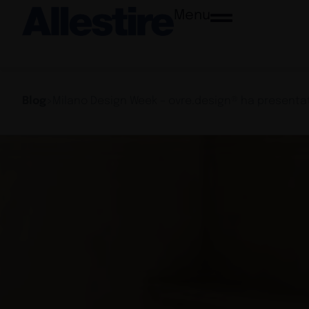
Menu
Blog
>
Milano Design Week – ovre.design® ha presentat