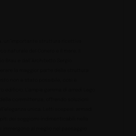
, un’importante struttura ricettiva
co naturale del Conero e il mare. Il
io Brau e dall’Architetto Sergio
rare la maggior parte della struttura
uesto non è stato possibile, così è
ro edificio. L’ampia gamma di arredi Lago
 della committenza, offrendo soluzioni
ll’eleganza unica. Letti sospesi, armadi
iti dei soggiorni indimenticabili nella
si immergono al meglio nel paesaggio