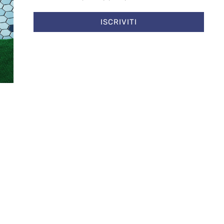
izi
ISCRIVITI
CETTA
NEGA
SALVA PREFERENZE
Cookie Policy
Privacy Policy
amo in contatto
etter per ricevere tutti gli ultimi aggiornamenti
ISCRIVITI
 concessivo: decreto del 12.11.2024, n.