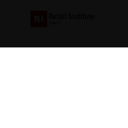
Contatti
direzione@allestire.o
0471 366087
Supportato dalla Provincia di Bolzano con rice