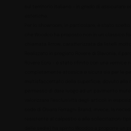
sul territorio italiano – in grado di assicurar
estetiche.
Per lo showroom, in particolare, è stato scelto
che Woodco ha proposto non in un classico fo
chiamata Arrow, caratterizzata da listelli molt
Realizzato in pregiato Rovere di Slavonia, il pa
Rovere Ecrù – è stato rifinito con una vernice 
completamente atossica e sicura sia per le per
multisfaccettato della superficie, dovuto alla 
permesso di dare luogo ad un pavimento mutev
valorizzare l’esclusività degli articoli in espos
sede di Chiara Ferragni Brand, invece, la nece
resistente al calpestio e alle sollecitazioni ti
delle sedie) ha spinto Woodco a proporre un p