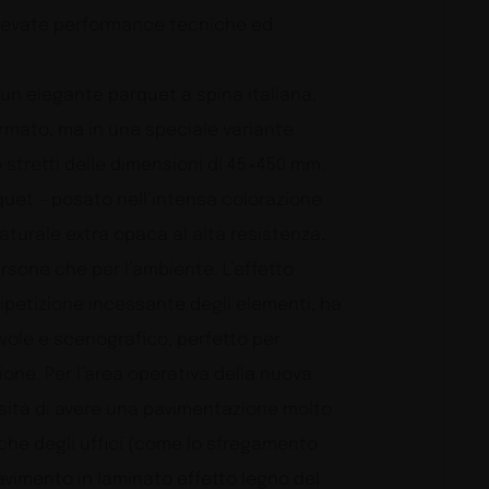
e elevate performance tecniche ed
 un elegante parquet a spina italiana,
rmato, ma in una speciale variante
o stretti delle dimensioni di 45×450 mm.
rquet – posato nell’intensa colorazione
naturale extra opaca al alta resistenza,
sone che per l’ambiente. L’effetto
ripetizione incessante degli elementi, ha
ole e scenografico, perfetto per
izione. Per l’area operativa della nuova
ssità di avere una pavimentazione molto
piche degli uffici (come lo sfregamento
avimento in laminato effetto legno del