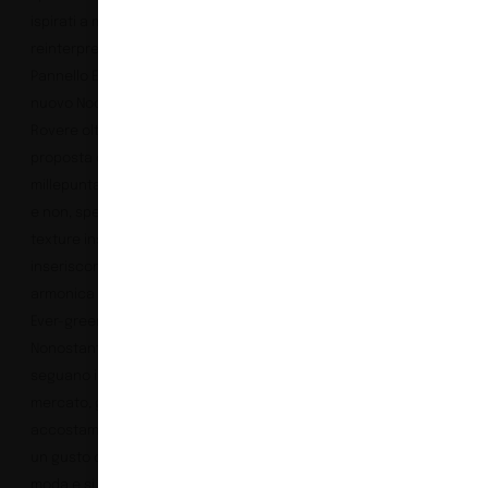
ispirati a marmi e
reinterpretati su
Pannello Ecologico®, un
nuovo Noce e un nuovo
Rovere oltre alla
proposta di tinte unite e
millepuntati metallizzati
e non, sperimentati con
texture insolite che si
inseriscono in maniera
armonica ai prodotti
Ever-green di Saviola.
Nonostante le novità
seguano i trend di
mercato, gli
accostamenti trovano
un gusto che va oltre la
moda e si inserisce in