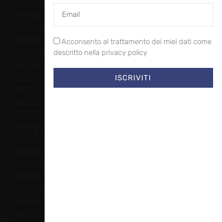
che durino nel tempo e
la concezione circolare
della produzione sono al
Acconsento al trattamento dei miei dati come
centro del progetto
descritto nella privacy policy
Saviola Home di Interzum
che, non solo mira a
ISCRIVITI
presentare le superfici
Saviola, ma anche a
promuovere un uso
responsabile delle
risorse. All’interno di
Saviola Home, i visitatori
possono scoprire una
selezione di novità che
riflettono le ultime
tendenze nel design
degli interni. Tra queste,
spiccano materiali