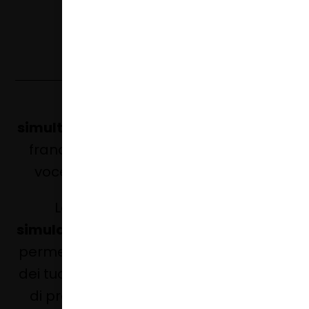
Il progetto
5 lingue
con traduzione
simultanea
audio
– Italiano – inglese –
francese – spagnolo – tedesco con
voce dello speaker per i tuoi video.
La
traduzione live audio con
simulazione della voce dello speaker
, ti
permette di ampliare il raggio d’azione
dei tuoi eventi, workshop, presentazioni
di prodotto o della tua azienda a un