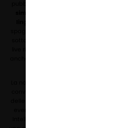
pubblico internazionale,
traducendo
simultaneamente i contenuti in 5
lingue
: italiano, inglese, francese,
spagnolo e tedesco. Non parliamo di
sottotitoli, parliamo della traduzione
live riprodotta in modalità audio con
anche la simulazione della voce dello
speaker.
La nostra tecnologia speech-to-text
converte in testo e in audio il parlato
delle vostre riunioni online e dei vostri
eventi in streaming. Supportato da
Intelligenza Artificiale raggiungiamo