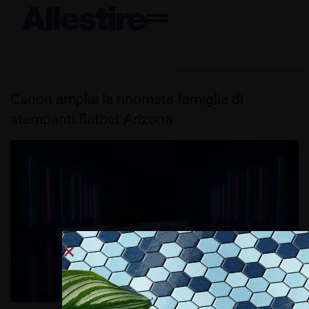
Canon amplia la rinomata famiglia di
stampanti flatbet Arizona