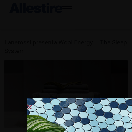
Lanerossi presenta Wool Energy – The Sleep
System