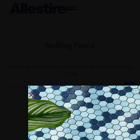
Nothing Found
It seems we can’t find what you’re looking for. Perhaps searching
can help.
Collaboriamo con