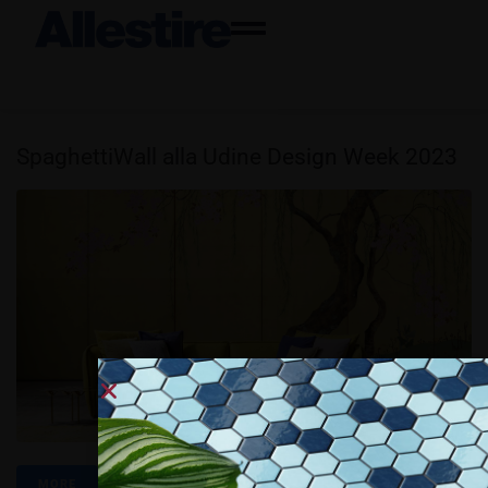
SpaghettiWall alla Udine Design Week 2023
MORE