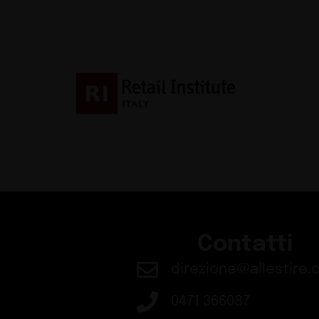
Contatti
direzione@allestire.o
0471 366087