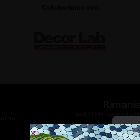
Collaboriamo con
Rimani
Iscriviti alla nostra newsl
nline
Per fornire 