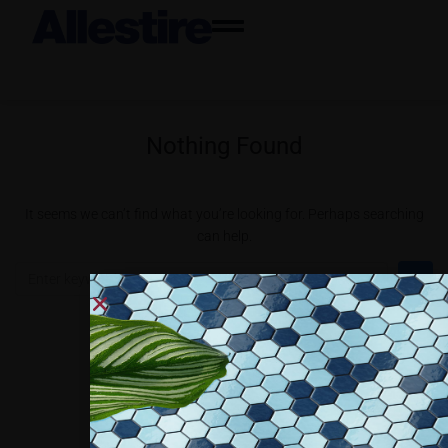
Nothing Found
It seems we can’t find what you’re looking for. Perhaps searching
can help.
Collaboriamo con