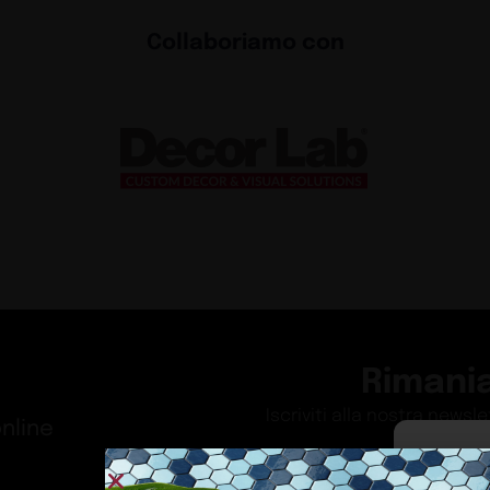
Collaboriamo con
Rimani
Iscriviti alla nostra newsl
nline