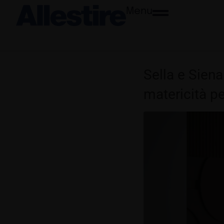
Menu
Sella e Sien
matericità per