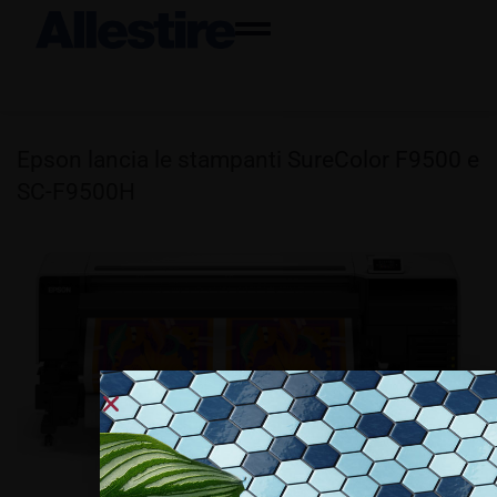
Epson lancia le stampanti SureColor F9500 e
SC-F9500H