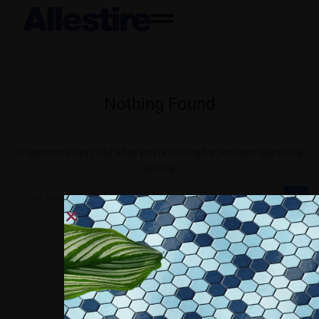
Nothing Found
It seems we can’t find what you’re looking for. Perhaps searching
can help.
Collaboriamo con