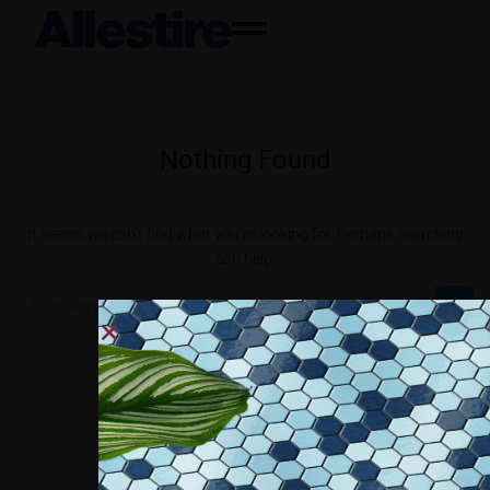
Nothing Found
It seems we can’t find what you’re looking for. Perhaps searching
can help.
Collaboriamo con