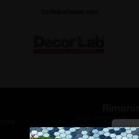
Collaboriamo con
Rimani
Iscriviti alla nostra newsl
nline