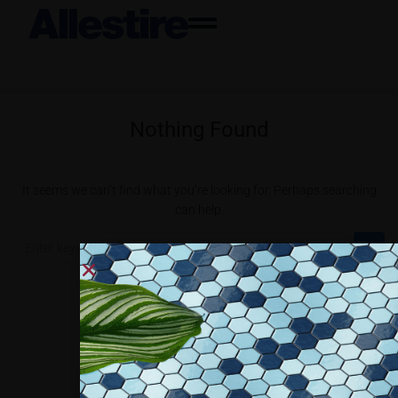
Nothing Found
It seems we can’t find what you’re looking for. Perhaps searching
can help.
Collaboriamo con