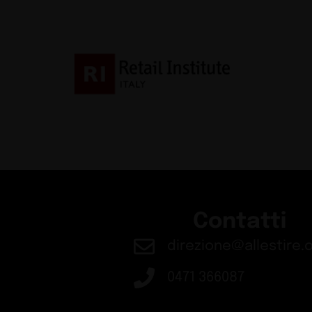
Contatti
direzione@allestire.o
0471 366087