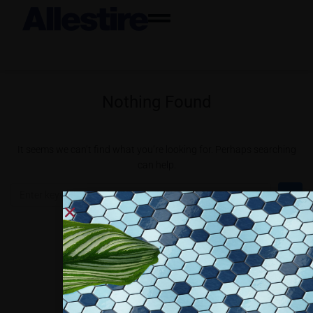
Nothing Found
It seems we can’t find what you’re looking for. Perhaps searching
can help.
Collaboriamo con