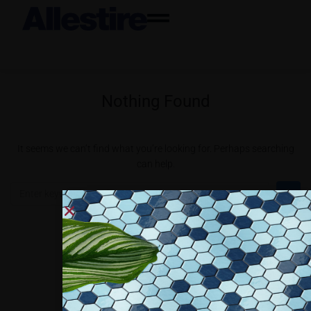
Nothing Found
It seems we can’t find what you’re looking for. Perhaps searching
can help.
Collaboriamo con