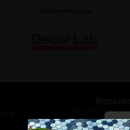
Collaboriamo con
Rimani
Iscriviti alla nostra newsl
nline