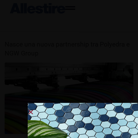
Nasce una nuova partnership tra Polyedra e
NGW Group